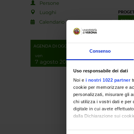
Persone
PROGET
Luoghi
TITOL
Calendario
JP2015
AGENDA DI OGGI
JP201
Consenso
CERVE
ven
7 agosto 2026
NUMERO
Uso responsabile dei dati
ANNO
Noi e
i nostri 1022 partner
t
cookie per memorizzare e acce
2016
personalizzati, misurare gli an
2015
chi utilizza i vostri dati e pe
digitale in cui avete effettua
dalla Dichiarazione sui cookie
Con il tuo consenso, vorrem
Selezione