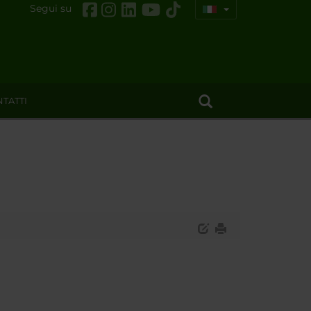
Segui su
TATTI