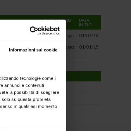
RESPONSABILI
DATA
INIZIO
TMS
Gloria Menegaz
01/07/16
ONALE DEL
Gloria Menegaz
01/01/15
Informazioni sui cookie
utilizzando tecnologie come i
re annunci e contenuti
vete la possibilità di scegliere
li solo su questa proprietà
consenso in qualsiasi momento