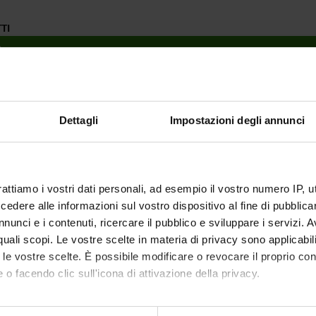
TI
O
 - Modellazione della microstruttura cerebrale per applicazioni 
4 - INDAGINE SULLA CONNETTIVITÀ STRUTTURALE E FUNZI
Dettagli
Impostazioni degli annunci
LLO DAI DATI MULTIMODALI
 FINANZIAMENTI
NUMERO
rattiamo i vostri dati personali, ad esempio il vostro numero IP, 
dere alle informazioni sul vostro dispositivo al fine di pubblica
1
nunci e i contenuti, ricercare il pubblico e sviluppare i servizi. A
1
r quali scopi. Le vostre scelte in materia di privacy sono applicabi
to le vostre scelte. È possibile modificare o revocare il proprio 
 o facendo clic sull'icona di attivazione della privacy.
mo anche: