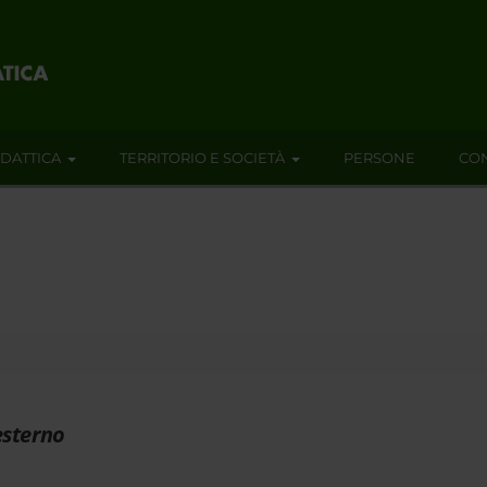
IDATTICA
TERRITORIO E SOCIETÀ
PERSONE
CON
esterno