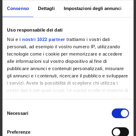
Consenso
Dettagli
Impostazioni degli annunci
In
2020
2
2019
1
Uso responsabile dei dati
Noi e
i nostri 1022 partner
trattiamo i vostri dati
personali, ad esempio il vostro numero IP, utilizzando
tecnologie come i cookie per memorizzare e accedere
Contatti
alle informazioni sul vostro dispositivo al fine di
Persone
pubblicare annunci e contenuti personalizzati, misurare
Luoghi
gli annunci e i contenuti, ricercare il pubblico e sviluppare
i servizi. Avete la possibilità di scegliere chi utilizza i
Calendario
vostri dati e per quali scopi. Le vostre scelte in materia di
privacy sono applicabili solo su questa proprietà digitale
in cui avete effettuato le vostre scelte. È possibile
Selezione
modificare o revocare il proprio consenso in qualsiasi
Necessari
del
momento dalla Dichiarazione sui cookie o facendo clic
consenso
sull'icona di attivazione della privacy.
Preferenze
Condividi