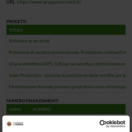
URL
https://www.gruppoveronesi.it/
PROGETTI
TITOLO
Software as an asset
Previsioni di vendita promozionale. Predizione ordinanti e co
Una architettura OPC-UA per la raccolta e storicizzazione dei
Sales Prediction - sistema di predizione delle vendite per le c
Modellazione formale processi produttivi e loro ottimizzazio
NUMERO FINANZIAMENTI
ANNO
NUMERO
2023
1
2021
1