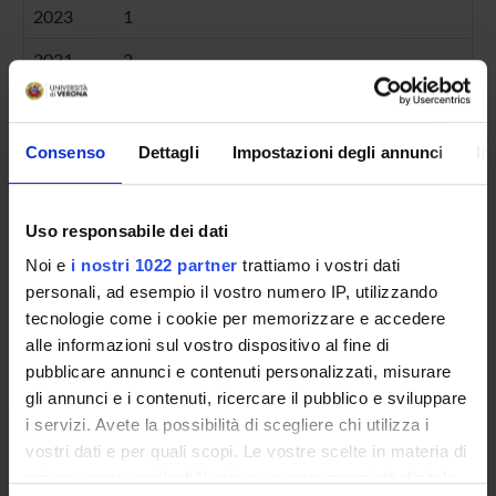
2023
1
2021
2
Consenso
Dettagli
Impostazioni degli annunci
In
Contatti
Persone
Uso responsabile dei dati
Luoghi
Noi e
i nostri 1022 partner
trattiamo i vostri dati
Calendario
personali, ad esempio il vostro numero IP, utilizzando
tecnologie come i cookie per memorizzare e accedere
alle informazioni sul vostro dispositivo al fine di
pubblicare annunci e contenuti personalizzati, misurare
gli annunci e i contenuti, ricercare il pubblico e sviluppare
i servizi. Avete la possibilità di scegliere chi utilizza i
vostri dati e per quali scopi. Le vostre scelte in materia di
Condividi
privacy sono applicabili solo su questa proprietà digitale