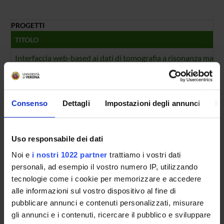
PROGETTI
TITOLO
Interfaccia web-based ai dati di tomografia a risonanza mag
NUMERO FINANZIAMENTI
ANNO
NUMERO
Consenso
Dettagli
Impostazioni degli annunci
In
2008
1
Uso responsabile dei dati
Noi e
i nostri 1022 partner
trattiamo i vostri dati
personali, ad esempio il vostro numero IP, utilizzando
Contatti
tecnologie come i cookie per memorizzare e accedere
Persone
alle informazioni sul vostro dispositivo al fine di
Luoghi
pubblicare annunci e contenuti personalizzati, misurare
Calendario
gli annunci e i contenuti, ricercare il pubblico e sviluppare