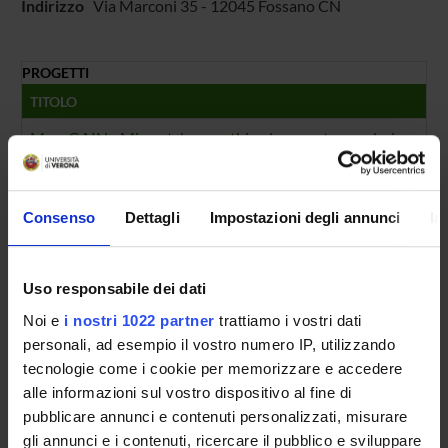
Indirizzo
Via Marconi 35 - 12045 Fossano CN
PROGETTI
TITOLO
MoreGAIN - Mismatch smoothing by smart recordering - Join
NUMERO FINANZIAMENTI
ANNO
NUMERO
Consenso
Dettagli
Impostazioni degli annunci
In
2012
1
Uso responsabile dei dati
Noi e
i nostri 1022 partner
trattiamo i vostri dati
personali, ad esempio il vostro numero IP, utilizzando
Contatti
tecnologie come i cookie per memorizzare e accedere
Persone
alle informazioni sul vostro dispositivo al fine di
pubblicare annunci e contenuti personalizzati, misurare
Luoghi
gli annunci e i contenuti, ricercare il pubblico e sviluppare