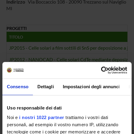
Indirizzo
Via Boccaccio 108 - 20090 Trezzano sul Naviglio
MI
PROGETTI
TITOLO
JP2015 - Celle solari a film sottili di SnS per deposizione a jet
JP2012 - NANOCAD - Celle solari CdTe mediante deposizione
NUMERO FINANZIAMENTI
ANNO
NUMERO
Consenso
Dettagli
Impostazioni degli annunci
In
2016
1
2013
1
Uso responsabile dei dati
Noi e
i nostri 1022 partner
trattiamo i vostri dati
personali, ad esempio il vostro numero IP, utilizzando
tecnologie come i cookie per memorizzare e accedere