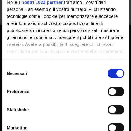
Noi e
i nostri 1022 partner
trattiamo i vostri dati
personali, ad esempio il vostro numero IP, utilizzando
tecnologie come i cookie per memorizzare e accedere
alle informazioni sul vostro dispositivo al fine di
pubblicare annunci e contenuti personalizzati, misurare
gli annunci e i contenuti, ricercare il pubblico e sviluppare
Dottorati
i servizi. Avete la possibilità di scegliere chi utilizza i
vostri dati e per quali scopi. Le vostre scelte in materia di
Master
privacy sono applicabili solo su questa proprietà digitale
Contatti e mappa
in cui avete effettuato le vostre scelte. È possibile
Selezione
Supporto tecnico
modificare o revocare il proprio consenso in qualsiasi
Necessari
del
Area Amministrativa
momento dalla Dichiarazione sui cookie o facendo clic
consenso
sull'icona di attivazione della privacy.
MyUnivr
Preferenze
Privacy policy
Con il tuo consenso, vorremmo anche:
raccogliere informazioni sulla tua posizione
Statistiche
geografica, con un'approssimazione di qualche
Segui su
metro,
Marketing
Identificare il tuo dispositivo, scansionandolo