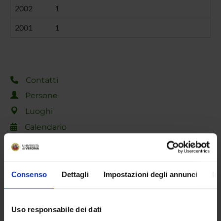
2002
1
2001
1
Contatti
Persone
Luoghi
Calendario
Consenso
Dettagli
Impostazioni degli annunci
In
Condividi
Uso responsabile dei dati