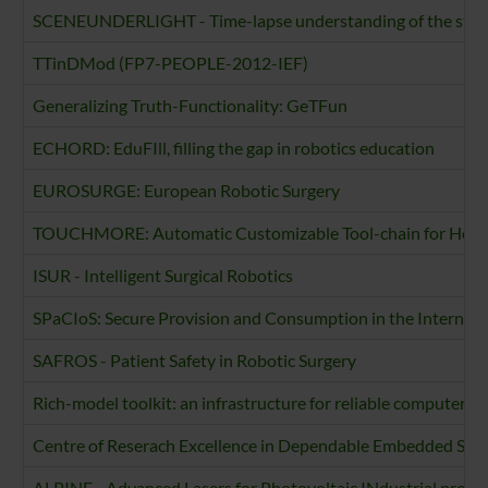
SCENEUNDERLIGHT - Time-lapse understanding of the static 
TTinDMod (FP7-PEOPLE-2012-IEF)
Generalizing Truth-Functionality: GeTFun
ECHORD: EduFIll, filling the gap in robotics education
EUROSURGE: European Robotic Surgery
TOUCHMORE: Automatic Customizable Tool-chain for Heter
ISUR - Intelligent Surgical Robotics
SPaCIoS: Secure Provision and Consumption in the Internet o
SAFROS - Patient Safety in Robotic Surgery
Rich-model toolkit: an infrastructure for reliable compute
Centre of Reserach Excellence in Dependable Embedded Sy
ALPINE - Advanced Lasers for Photovoltaic INdustrial proc