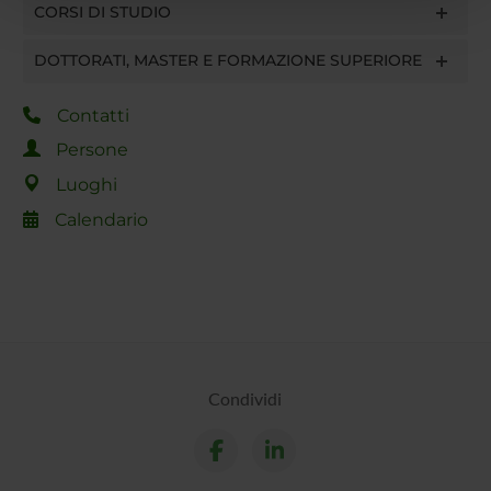
pubblicità e social media, i quali potrebbero combinarle
CORSI DI STUDIO
con altre informazioni che hai fornito loro o che hanno
raccolto dal tuo utilizzo dei loro servizi.
DOTTORATI, MASTER E FORMAZIONE SUPERIORE
Contatti
Persone
Luoghi
Calendario
Condividi