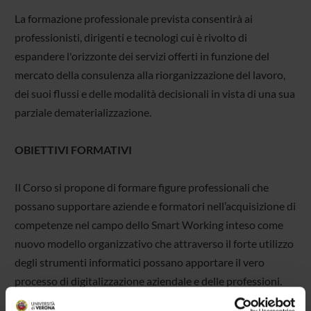
La formazione professionale prevista consentirà ai
professionisti, dirigenti e tecnologi cui è rivolto di
espandere l'orizzonte dei servizi offerti in funzione del
mercato della consulenza alla riorganizzazione del lavoro,
dei suoi flussi e delle modalità decisionali in vista di una sua
parziale dematerializzazione.
OBIETTIVI FORMATIVI
Il Corso si propone di formare figure professionali che
possano supportare aziende e formatori nell’acquisizione di
competenze nel campo dello Smart Working inteso come
nuovo modello organizzativo che attraverso il forte utilizzo
degli strumenti informatici possano apportare il vero
processo di digitalizzazione aziendale e delle professioni.