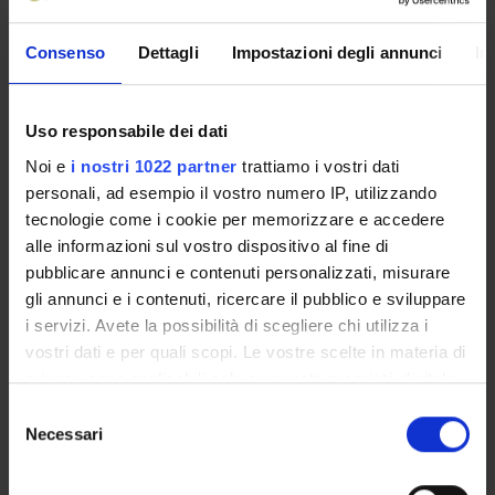
Consenso
Dettagli
Impostazioni degli annunci
In
SCHEDA DEL CORSO
Uso responsabile dei dati
Tipo di corso
Corsi di aggiornamento
Noi e
i nostri 1022 partner
trattiamo i vostri dati
personali, ad esempio il vostro numero IP, utilizzando
Durata
tecnologie come i cookie per memorizzare e accedere
0 anni
alle informazioni sul vostro dispositivo al fine di
Organo di controllo
pubblicare annunci e contenuti personalizzati, misurare
Comitato Scientifico del Corso di aggiornamento
gli annunci e i contenuti, ricercare il pubblico e sviluppare
professionale in Nuovi modelli organizzativi e tecnologici
i servizi. Avete la possibilità di scegliere chi utilizza i
per lo smart working
vostri dati e per quali scopi. Le vostre scelte in materia di
Gestione didattica e studenti
privacy sono applicabili solo su questa proprietà digitale
Unità operativa Post Lauream
in cui avete effettuato le vostre scelte. È possibile
Selezione
Sede
modificare o revocare il proprio consenso in qualsiasi
Necessari
del
VERONA
momento dalla Dichiarazione sui cookie o facendo clic
consenso
sull'icona di attivazione della privacy.
Dipartimento di riferimento