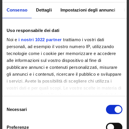
VACANZE
Consenso
Dettagli
Impostazioni degli annunci
In
DAL
AL
Festa di Ognissanti
1-nov-2008
1-nov-
Uso responsabile dei dati
Festa dell'Immacolata Concezione
8-dic-2008
8-dic-2
Noi e
i nostri 1022 partner
trattiamo i vostri dati
Vacanze di Natale
22-dic-2008
6-gen-2
personali, ad esempio il vostro numero IP, utilizzando
tecnologie come i cookie per memorizzare e accedere
Vacanze di Pasqua
10-apr-2009
14-apr-
alle informazioni sul vostro dispositivo al fine di
Festa della Liberazione
25-apr-2009
25-apr-
pubblicare annunci e contenuti personalizzati, misurare
gli annunci e i contenuti, ricercare il pubblico e sviluppare
Festa del Lavoro
1-mag-2009
1-mag-
i servizi. Avete la possibilità di scegliere chi utilizza i
vostri dati e per quali scopi. Le vostre scelte in materia di
Festa del Santo Patrono
21-mag-2009
21-mag
privacy sono applicabili solo su questa proprietà digitale
Festa della Repubblica
2-giu-2009
2-giu-2
in cui avete effettuato le vostre scelte. È possibile
Selezione
modificare o revocare il proprio consenso in qualsiasi
Necessari
del
Vacanze estive
8-ago-2009
16-ago
momento dalla Dichiarazione sui cookie o facendo clic
consenso
sull'icona di attivazione della privacy.
Preferenze