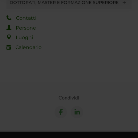
DOTTORATI, MASTER E FORMAZIONE SUPERIORE
con altre informazioni che hai fornito loro o che hanno
raccolto dal tuo utilizzo dei loro servizi.
Contatti
Persone
Luoghi
Calendario
Condividi