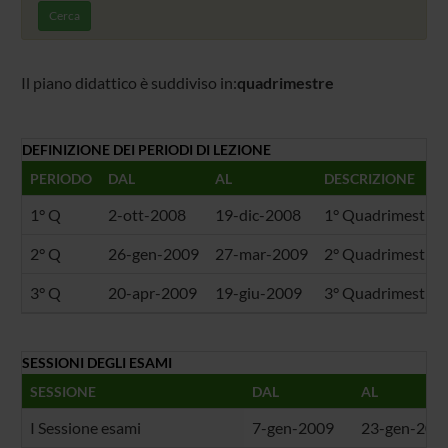
Cerca
Il piano didattico è suddiviso in:
quadrimestre
DEFINIZIONE DEI PERIODI DI LEZIONE
PERIODO
DAL
AL
DESCRIZIONE
1° Q
2-ott-2008
19-dic-2008
1° Quadrimestre
2° Q
26-gen-2009
27-mar-2009
2° Quadrimestre
3° Q
20-apr-2009
19-giu-2009
3° Quadrimestre
SESSIONI DEGLI ESAMI
SESSIONE
DAL
AL
I Sessione esami
7-gen-2009
23-gen-200