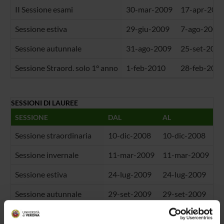
II Sessione esami
30-mar-2009
17-apr-200
Sessione estiva
29-giu-2009
7-ago-2009
Sessione autunnale
31-ago-2009
25-set-2009
Sessione Straord. solo 1° anno
1-feb-2010
28-feb-201
SESSIONI DI LAUREE
SESSIONE
DAL
AL
Sessione straordinaria
10-dic-2008
10-dic-2008
Sessione invernale
11-mar-2009
11-mar-2009
Sessione estiva
24-lug-2009
24-lug-2009
Sessione autunnale
29-set-2009
29-set-2009