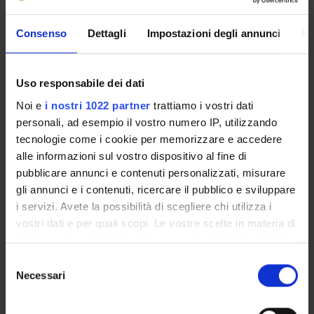
SERVIZI DI SEGRETERIA STUDENTI
Consenso
Dettagli
Impostazioni degli annunci
In
STRUTTURE DEL DIPARTIMENTO
BIBLIOTECHE
Uso responsabile dei dati
Noi e
i nostri 1022 partner
trattiamo i vostri dati
CENTRI
personali, ad esempio il vostro numero IP, utilizzando
tecnologie come i cookie per memorizzare e accedere
Computer Science Park
alle informazioni sul vostro dispositivo al fine di
CBMC Centro di BioMedicina Computazionale
pubblicare annunci e contenuti personalizzati, misurare
Museo dell'Informatica
gli annunci e i contenuti, ricercare il pubblico e sviluppare
ECDL Test Center
i servizi. Avete la possibilità di scegliere chi utilizza i
vostri dati e per quali scopi. Le vostre scelte in materia di
privacy sono applicabili solo su questa proprietà digitale
LABORATORI
in cui avete effettuato le vostre scelte. È possibile
Selezione
SPIN OFF E AZIENDE
modificare o revocare il proprio consenso in qualsiasi
Necessari
del
momento dalla Dichiarazione sui cookie o facendo clic
consenso
Contatti
sull'icona di attivazione della privacy.