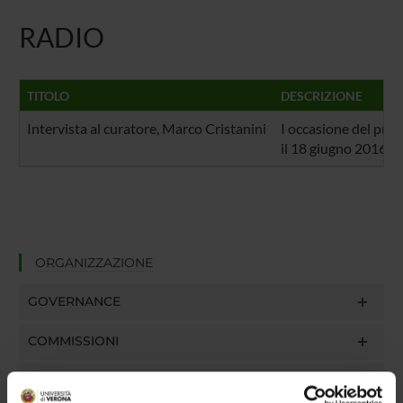
RADIO
TITOLO
DESCRIZIONE
Intervista al curatore, Marco Cristanini
I occasione del pre
il 18 giugno 2016
ORGANIZZAZIONE
GOVERNANCE
COMMISSIONI
UFFICI E STRUTTURE DI SERVIZIO