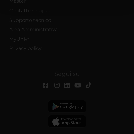
Master
pubblicità e social media, i quali potrebbero combinarle
con altre informazioni che hai fornito loro o che hanno
Contatti e mappa
raccolto dal tuo utilizzo dei loro servizi.
Supporto tecnico
Area Amministrativa
MyUnivr
Privacy policy
Segui su