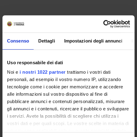
COMPONENTI
1
AVVISI
Consenso
Dettagli
Impostazioni degli annunci
In
DOCUMENTI DISPONIBILI
Uso responsabile dei dati
Noi e
i nostri 1022 partner
trattiamo i vostri dati
personali, ad esempio il vostro numero IP, utilizzando
ORGANIZZAZIONE
tecnologie come i cookie per memorizzare e accedere
alle informazioni sul vostro dispositivo al fine di
GOVERNANCE
pubblicare annunci e contenuti personalizzati, misurare
gli annunci e i contenuti, ricercare il pubblico e sviluppare
COMMISSIONI
i servizi. Avete la possibilità di scegliere chi utilizza i
vostri dati e per quali scopi. Le vostre scelte in materia di
UFFICI E STRUTTURE DI SERVIZIO
privacy sono applicabili solo su questa proprietà digitale