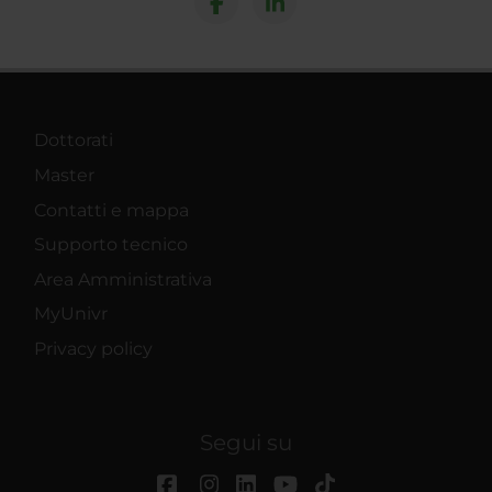
Dottorati
Master
Contatti e mappa
Supporto tecnico
Area Amministrativa
MyUnivr
Privacy policy
Segui su