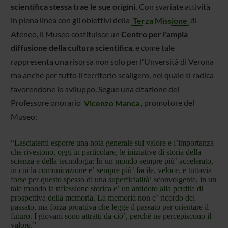
scientifica stessa trae le sue origini.
Con svariate attività
in piena linea con gli obiettivi della
Terza Missione
di
Ateneo, il Museo costituisce un
Centro per l'ampia
diffusione della cultura scientifica
, e come tale
rappresenta una risorsa non solo per l'Unversità di Verona
ma anche per tutto il territorio scaligero, nel quale si radica
favorendone lo sviluppo. Segue una citazione del
Professore onorario
Vicenzo Manca
, promotore del
Museo:
“Lasciatemi esporre una nota generale sul valore e l’importanza
che rivestono, oggi in particolare, le iniziative di storia della
scienza e della tecnologia: In un mondo sempre più’ accelerato,
in cui la comunicazione e’ sempre più’ facile, veloce, e tuttavia
forse per questo spesso di una superficialità’ sconvolgente, in un
tale mondo la riflessione storica e’ un antidoto alla perdita di
prospettiva della memoria. La memoria non e’ ricordo del
passato, ma forza proattiva che legge il passato per orientare il
futuro. I giovani sono attratti da ciò’, perché ne percepiscono il
valore.”