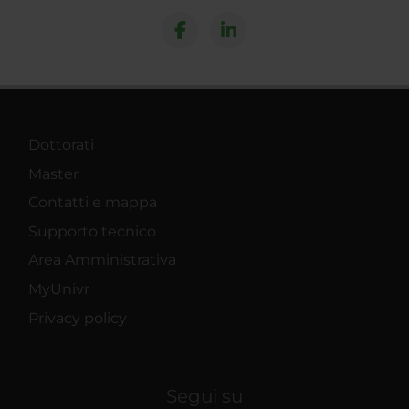
Dottorati
Master
Contatti e mappa
Supporto tecnico
Area Amministrativa
MyUnivr
Privacy policy
Segui su