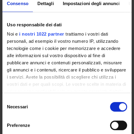
Consenso
Dettagli
Impostazioni degli annunci
In
Uso responsabile dei dati
Noi e
i nostri 1022 partner
trattiamo i vostri dati
personali, ad esempio il vostro numero IP, utilizzando
tecnologie come i cookie per memorizzare e accedere
DETTAGLI
alle informazioni sul vostro dispositivo al fine di
pubblicare annunci e contenuti personalizzati, misurare
gli annunci e i contenuti, ricercare il pubblico e sviluppare
Responsabile
i servizi. Avete la possibilità di scegliere chi utilizza i
Alessandro Farinelli
vostri dati e per quali scopi. Le vostre scelte in materia di
privacy sono applicabili solo su questa proprietà digitale
in cui avete effettuato le vostre scelte. È possibile
Selezione
COMPONENTI
2
modificare o revocare il proprio consenso in qualsiasi
Necessari
del
momento dalla Dichiarazione sui cookie o facendo clic
consenso
SERVIZI
sull'icona di attivazione della privacy.
Preferenze
AVVISI