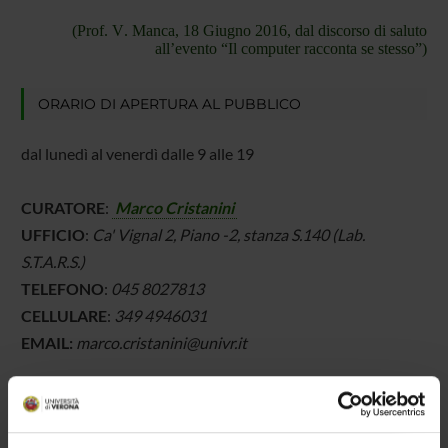
(Prof. V. Manca, 18 Giugno 2016, dal discorso di saluto
all’evento “Il computer racconta se stesso”)
ORARIO DI APERTURA AL PUBBLICO
dal lunedì al venerdì dalle 9 alle 19
CURATORE
:
Marco Cristanini
UFFICIO
:
Ca' Vignal 2, Piano -2, stanza S.140 (Lab.
S.T.A.R.S.)
TELEFONO
:
045 8027813
CELLULARE
:
349 4946031
EMAIL:
marco.cristanini@univr.it
GUARDA ALCUNE FOTO DELLA COLLEZIONE
,
SUDDIVISA SUI 3 PIANI DI PALZZO Cà Vignal 2.