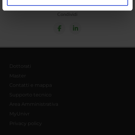
analizzare il nostro traffico. Condividiamo inoltre
informazioni sul modo in cui utilizzi il nostro sito con i
Condividi
nostri partner che si occupano di analisi dei dati web,
pubblicità e social media, i quali potrebbero combinarle
con altre informazioni che hai fornito loro o che hanno
raccolto dal tuo utilizzo dei loro servizi.
Dottorati
Master
Contatti e mappa
Supporto tecnico
Area Amministrativa
MyUnivr
Privacy policy