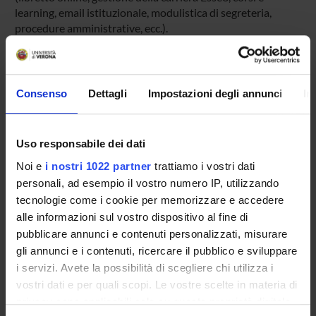
learning, email istituzionale, modulistica di segreteria,
procedure amministrative, ecc.).
Entra in MyUnivr con le tue credenziali GIA: solo così
potrai ricevere notifica di tutti gli avvisi dei tuoi docenti e
della tua segreteria via mail e anche tramite l'app Univr.
Consenso
Dettagli
Impostazioni degli annunci
In
MYUNIVR
Uso responsabile dei dati
Noi e
i nostri 1022 partner
trattiamo i vostri dati
Insegnamenti
personali, ad esempio il vostro numero IP, utilizzando
Calendario didattico
tecnologie come i cookie per memorizzare e accedere
Piani didattici e Guide dello studente
alle informazioni sul vostro dispositivo al fine di
Orario lezioni
pubblicare annunci e contenuti personalizzati, misurare
Calendario esami
gli annunci e i contenuti, ricercare il pubblico e sviluppare
Bacheca avvisi
i servizi. Avete la possibilità di scegliere chi utilizza i
vostri dati e per quali scopi. Le vostre scelte in materia di
Proposte tesi e stage
privacy sono applicabili solo su questa proprietà digitale
Organi collegiali e di governo