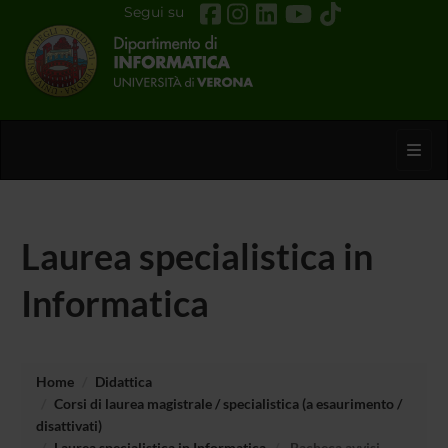
Segui su
Toggl
Laurea specialistica in
Informatica
Home
Didattica
Corsi di laurea magistrale / specialistica (a esaurimento /
disattivati)
Laurea specialistica in Informatica
Bacheca avvisi