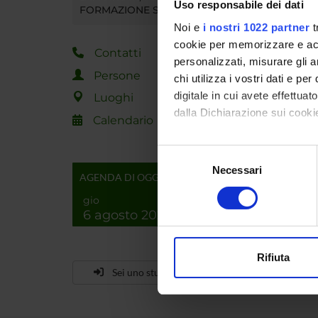
segreter
Uso responsabile dei dati
FORMAZIONE SUPERIORE
Noi e
i nostri 1022 partner
t
MYUN
cookie per memorizzare e acce
Contatti
personalizzati, misurare gli an
Persone
chi utilizza i vostri dati e pe
digitale in cui avete effettua
Luoghi
dalla Dichiarazione sui cookie
Calendario
Con il tuo consenso, vorrem
Selezione
raccogliere informazi
Necessari
del
AGENDA DI OGGI
Identificare il tuo di
consenso
gio
digitali).
6 agosto 2026
Approfondisci come vengono el
modificare o ritirare il tuo 
Rifiuta
Utilizziamo i cookie per perso
Sei uno studente già iscritto?
nostro traffico. Condividiamo 
di analisi dei dati web, pubbl