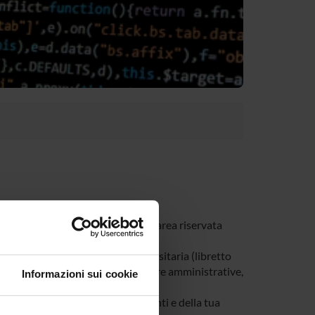
tivi al tuo corso di studi nella tua area riservata
e riguardano la tua carriera universitaria (libretto
, modulistica di segreteria, procedure amministrative,
Informazioni sui cookie
a di tutti gli avvisi dei tuoi docenti e della tua