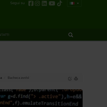
Segui su
TATTI
ca
Bacheca avvisi