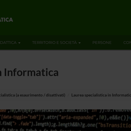
IDATTICA
TERRITORIO E SOCIETÀ
PERSONE
CON
n Informatica
ialistica (a esaurimento / disattivati)
Laurea specialistica in Informati