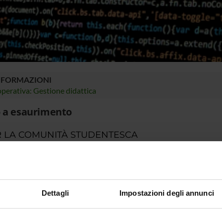
NFORMAZIONI
perativa: Gestione didattica
 a esaurimento
 LA COMUNITÀ STUDENTESCA
ià iscritta/o a un corso di studio, puoi consultare tutti gli avvisi rela
r.
o portale potrai visualizzare informazioni, risorse e servizi utili ch
gestione della carriera Esse3, corsi e-learning, email istituzionale
Dettagli
Impostazioni degli annunci
 MyUnivr con le tue credenziali GIA: solo così potrai ricevere notific