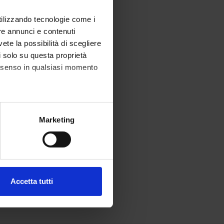
utilizzando tecnologie come i
re annunci e contenuti
vete la possibilità di scegliere
li solo su questa proprietà
consenso in qualsiasi momento
alche metro,
Marketing
e specifiche (impronte
ezione dettagli
. Puoi
Accetta tutti
l media e per analizzare il
ostri partner che si occupano
azioni che hai fornito loro o