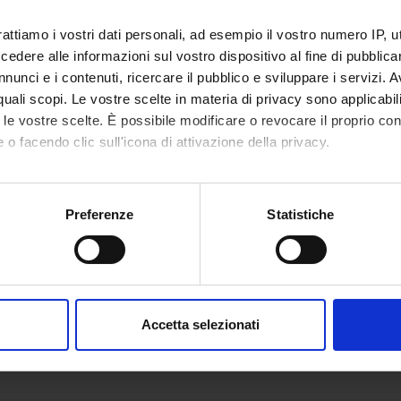
ia via mail e anche tramite l'app Univr.
rattiamo i vostri dati personali, ad esempio il vostro numero IP, 
IVR
dere alle informazioni sul vostro dispositivo al fine di pubblica
nunci e i contenuti, ricercare il pubblico e sviluppare i servizi. A
r quali scopi. Le vostre scelte in materia di privacy sono applicabi
to le vostre scelte. È possibile modificare o revocare il proprio 
 o facendo clic sull'icona di attivazione della privacy.
mo anche:
oni sulla tua posizione geografica, con un'approssimazione di qu
Preferenze
Statistiche
spositivo, scansionandolo attivamente alla ricerca di caratteristich
aborati i tuoi dati personali e imposta le tue preferenze nella
s
consenso in qualsiasi momento dalla Dichiarazione sui cookie.
Accetta selezionati
nalizzare contenuti ed annunci, per fornire funzionalità dei socia
inoltre informazioni sul modo in cui utilizzi il nostro sito con i n
icità e social media, i quali potrebbero combinarle con altre inform