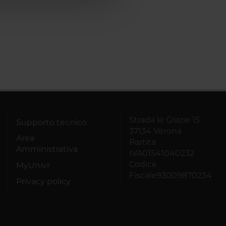
Strada le Grazie 15
Supporto tecnico
37134 Verona
Area
Partita
Amministrativa
IVA01541040232
Codice
MyUnivr
Fiscale93009870234
Privacy policy