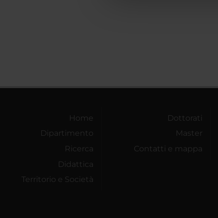
che hanno raccolto dal tuo uti
Home
Dottorati
Dipartimento
Master
Ricerca
Contatti e mappa
Didattica
Territorio e Società