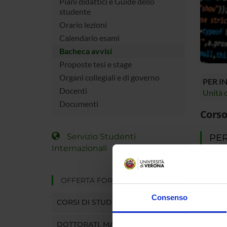
Piani didattici e Guide dello
studente
Orario lezioni
Calendario esami
Bacheca avvisi
Proposte tesi e stage
Organi collegiali e di governo
PER I
Docenti
Unità o
Documenti
Corso
Servizio Studenti
PER
Internazionali
Se sei g
MyUniv
OFFERTA FORMATIVA
In quest
online, 
Consenso
CORSI DI STUDIO
ecc.).
Entra in
DOTTORATI, MASTER E