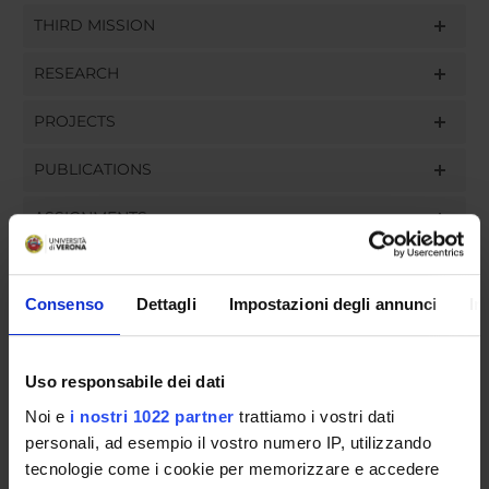
THIRD MISSION
RESEARCH
PROJECTS
PUBLICATIONS
ASSIGNMENTS
Consenso
Dettagli
Impostazioni degli annunci
In
ORGANIZATION
Uso responsabile dei dati
GOVERNANCE
Noi e
i nostri 1022 partner
trattiamo i vostri dati
COMMITTEES
personali, ad esempio il vostro numero IP, utilizzando
tecnologie come i cookie per memorizzare e accedere
DEPARTMENT ADMINISTRATION OFFICES