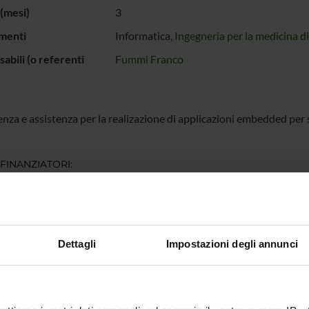
(mesi)
3
menti
Informatica,
Ingegneria per la medicina d
abili (o referenti
Fummi Franco
nza e assistenza per la realizazione di applicazioni embedded per s
 FINANZIATORI:
stemi s.r.l.
Finanziamento:
assegnato e gestito dal 
Programma:
ART66 - Attività Commerci
Dettagli
Impostazioni degli annunci
ECIPANTI AL PROGETTO
 Fummi
Professore ordinario