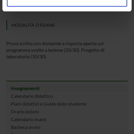
Matrices e Run Length Matrices, Wavelets
analizzare il nostro traffico. Condividiamo inoltre
-Richiami sulla classificazione supervisionata
informazioni sul modo in cui utilizzi il nostro sito con i
nostri partner che si occupano di analisi dei dati web,
MODALITÀ D'ESAME
pubblicità e social media, i quali potrebbero combinarle
con altre informazioni che hai fornito loro o che hanno
raccolto dal tuo utilizzo dei loro servizi.
Prova scritta con domande a risposta aperta sul
programma svolto a lezione (20/30). Progetto di
laboratorio (10/30)
Insegnamenti
Calendario didattico
Piani didattici e Guide dello studente
Orario lezioni
Calendario esami
Bacheca avvisi