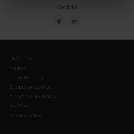
informazioni sul modo in cui utilizzi il nostro sito con i
Condividi
nostri partner che si occupano di analisi dei dati web,
pubblicità e social media, i quali potrebbero combinarle
con altre informazioni che hai fornito loro o che hanno
raccolto dal tuo utilizzo dei loro servizi.
Dottorati
Master
Contatti e mappa
Supporto tecnico
Area Amministrativa
MyUnivr
Privacy policy