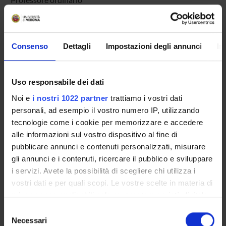
AREE DI RICERCA COINVOLTE DAL PROGETTO
Consenso
Dettagli
Impostazioni degli annunci
In
Sistemi informativi ed analisi dei dati
Information systems applications
Uso responsabile dei dati
Noi e
i nostri 1022 partner
trattiamo i vostri dati
personali, ad esempio il vostro numero IP, utilizzando
tecnologie come i cookie per memorizzare e accedere
ATTIVITÀ
alle informazioni sul vostro dispositivo al fine di
pubblicare annunci e contenuti personalizzati, misurare
AREE DI RICERCA
gli annunci e i contenuti, ricercare il pubblico e sviluppare
i servizi. Avete la possibilità di scegliere chi utilizza i
GRUPPI DI RICERCA
vostri dati e per quali scopi. Le vostre scelte in materia di
DOTTORATI DI RICERCA
privacy sono applicabili solo su questa proprietà digitale
in cui avete effettuato le vostre scelte. È possibile
Selezione
modificare o revocare il proprio consenso in qualsiasi
STRUTTURE
Necessari
del