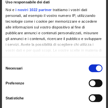
Uso responsabile dei dati
GRUPPI DI RICERCA
Noi e
i nostri 1022 partner
trattiamo i vostri dati
DOTTORATI DI RICERCA
personali, ad esempio il vostro numero IP, utilizzando
tecnologie come i cookie per memorizzare e accedere
STRUTTURE
alle informazioni sul vostro dispositivo al fine di
pubblicare annunci e contenuti personalizzati, misurare
BIBLIOTECHE
gli annunci e i contenuti, ricercare il pubblico e sviluppare
i servizi. Avete la possibilità di scegliere chi utilizza i
CENTRI
vostri dati e per quali scopi. Le vostre scelte in materia di
privacy sono applicabili solo su questa proprietà digitale
LABORATORI
in cui avete effettuato le vostre scelte. È possibile
Selezione
modificare o revocare il proprio consenso in qualsiasi
Necessari
SPIN OFF E AZIENDE
del
momento dalla Dichiarazione sui cookie o facendo clic
consenso
sull'icona di attivazione della privacy.
Contatti
Preferenze
Persone
Con il tuo consenso, vorremmo anche:
Luoghi
raccogliere informazioni sulla tua posizione
Statistiche
Calendario
geografica, con un'approssimazione di qualche