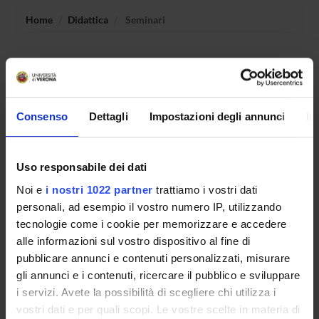
Home
Didattica
Seminari
Non è stato trovato alcun seminario relativo
all'insegnamento Metodi matematici per l'informatica.
Consenso
Dettagli
Impostazioni degli annunci
In
OFFERTA FORMATIVA
Uso responsabile dei dati
CORSI DI STUDIO
Noi e
i nostri 1022 partner
trattiamo i vostri dati
DOTTORATI, MASTER E FORMAZIONE SUPERIORE
personali, ad esempio il vostro numero IP, utilizzando
tecnologie come i cookie per memorizzare e accedere
Contatti
alle informazioni sul vostro dispositivo al fine di
pubblicare annunci e contenuti personalizzati, misurare
Persone
gli annunci e i contenuti, ricercare il pubblico e sviluppare
Luoghi
i servizi. Avete la possibilità di scegliere chi utilizza i
Calendario
vostri dati e per quali scopi. Le vostre scelte in materia di