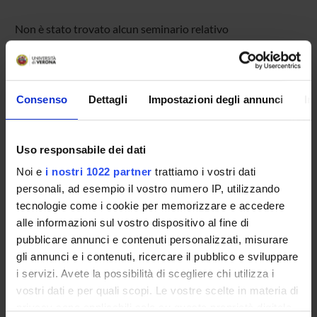
Non è stato trovato alcun seminario relativo
all'insegnamento Partial differential equations.
Consenso
Dettagli
Impostazioni degli annunci
In
OFFERTA FORMATIVA
CORSI DI STUDIO
Uso responsabile dei dati
DOTTORATI, MASTER E FORMAZIONE SUPERIORE
Noi e
i nostri 1022 partner
trattiamo i vostri dati
personali, ad esempio il vostro numero IP, utilizzando
Contatti
tecnologie come i cookie per memorizzare e accedere
alle informazioni sul vostro dispositivo al fine di
Persone
pubblicare annunci e contenuti personalizzati, misurare
Luoghi
gli annunci e i contenuti, ricercare il pubblico e sviluppare
Calendario
i servizi. Avete la possibilità di scegliere chi utilizza i
vostri dati e per quali scopi. Le vostre scelte in materia di
privacy sono applicabili solo su questa proprietà digitale