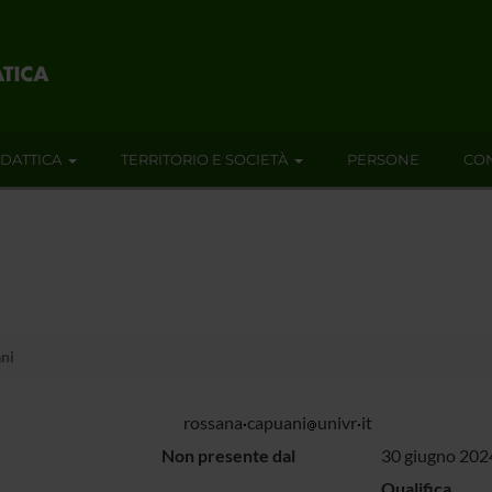
IDATTICA
TERRITORIO E SOCIETÀ
PERSONE
CON
ni
rossana
capuani
univr
it
Non presente dal
30 giugno 202
Qualifica