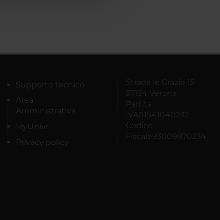
Strada le Grazie 15
Supporto tecnico
37134 Verona
Area
Partita
Amministrativa
IVA01541040232
Codice
MyUnivr
Fiscale93009870234
Privacy policy