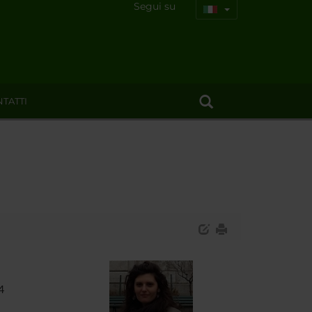
Segui su
TATTI
4