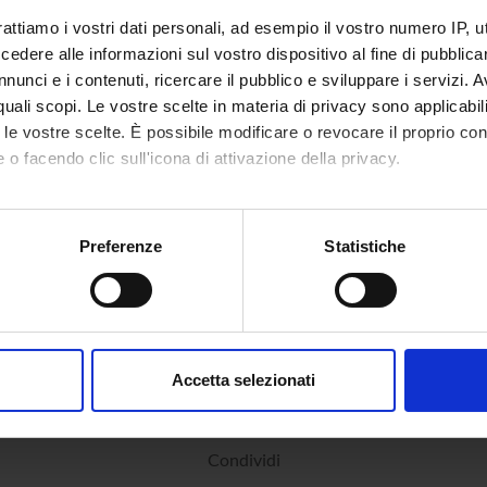
rattiamo i vostri dati personali, ad esempio il vostro numero IP, 
dere alle informazioni sul vostro dispositivo al fine di pubblica
nunci e i contenuti, ricercare il pubblico e sviluppare i servizi. A
r quali scopi. Le vostre scelte in materia di privacy sono applicabi
to le vostre scelte. È possibile modificare o revocare il proprio 
 o facendo clic sull'icona di attivazione della privacy.
mo anche:
oni sulla tua posizione geografica, con un'approssimazione di qu
Preferenze
Statistiche
spositivo, scansionandolo attivamente alla ricerca di caratteristich
aborati i tuoi dati personali e imposta le tue preferenze nella
s
consenso in qualsiasi momento dalla Dichiarazione sui cookie.
Accetta selezionati
nalizzare contenuti ed annunci, per fornire funzionalità dei socia
inoltre informazioni sul modo in cui utilizzi il nostro sito con i n
icità e social media, i quali potrebbero combinarle con altre inform
Condividi
lizzo dei loro servizi.