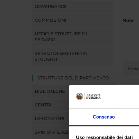
GOVERNANCE
Note
COMMISSIONI
UFFICI E STRUTTURE DI
SERVIZIO
SERVIZI DI SEGRETERIA
STUDENTI
Pres
STRUTTURE DEL DIPARTIMENTO
BIBLIOTECHE
CENTRI
Consenso
LABORATORI
SPIN OFF E AZIENDE
Uso responsabile dei dati