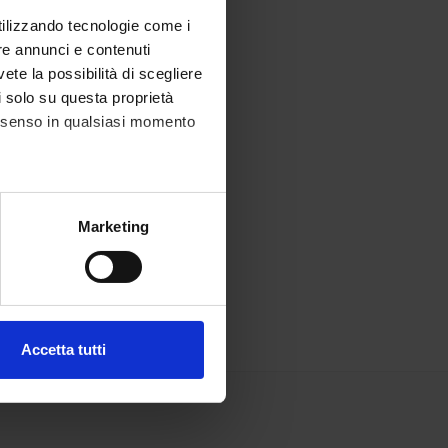
utilizzando tecnologie come i
re annunci e contenuti
vete la possibilità di scegliere
li solo su questa proprietà
consenso in qualsiasi momento
alche metro,
Marketing
e specifiche (impronte
ezione dettagli
. Puoi
Accetta tutti
l media e per analizzare il
ostri partner che si occupano
azioni che hai fornito loro o