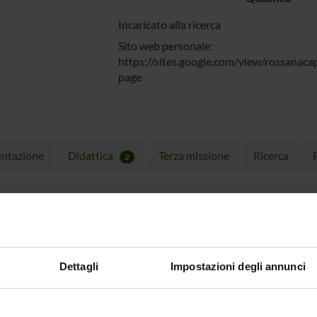
Incaricato alla ricerca
Sito web personale:
https://sites.google.com/view/rossanac
page
entazione
Didattica
Terza missione
Ricerca
2
Dettagli
Impostazioni degli annunci