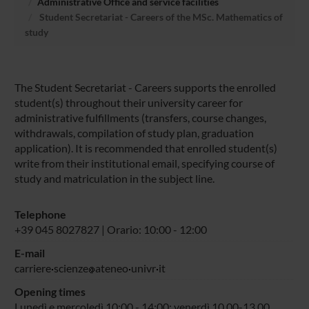
Administrative Office and service facilities
Student Secretariat - Careers of the MSc. Mathematics of
study
The Student Secretariat - Careers supports the enrolled
student(s) throughout their university career for
administrative fulfillments (transfers, course changes,
withdrawals, compilation of study plan, graduation
application). It is recommended that enrolled student(s)
write from their institutional email, specifying course of
study and matriculation in the subject line.
Telephone
+39 045 8027827 | Orario: 10:00 - 12:00
E-mail
carriere
scienze
ateneo
univr
it
Opening times
Lunedì e mercoledì 10:00 - 14:00; venerdì 10.00-13.00