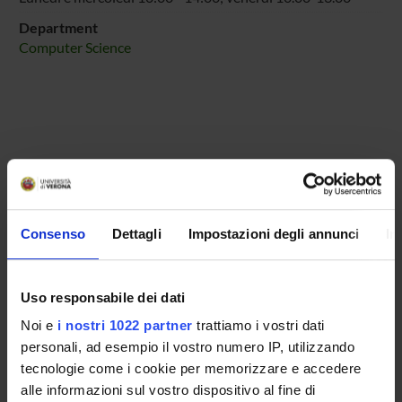
Department
Computer Science
MEMBERS
1
Consenso
Dettagli
Impostazioni degli annunci
In
Elsa Michiel Derress
elsa
michielderress
univr
it
+39 045 8027827
Uso responsabile dei dati
Noi e
i nostri 1022 partner
trattiamo i vostri dati
ANNOUNCEMENTS
personali, ad esempio il vostro numero IP, utilizzando
tecnologie come i cookie per memorizzare e accedere
AVAILABLE DOCUMENTS
alle informazioni sul vostro dispositivo al fine di