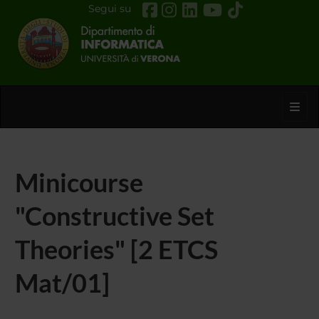
Segui su
Toggl
Minicourse
"Constructive Set
Theories" [2 ETCS
Mat/01]