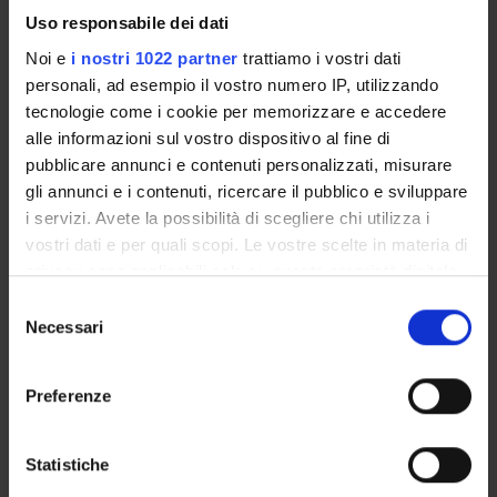
Referente
Uso responsabile dei dati
Peter Michael Schuster
Noi e
i nostri 1022 partner
trattiamo i vostri dati
Referente esterno
personali, ad esempio il vostro numero IP, utilizzando
Data pubblicazione
tecnologie come i cookie per memorizzare e accedere
6 ottobre 2021
alle informazioni sul vostro dispositivo al fine di
pubblicare annunci e contenuti personalizzati, misurare
gli annunci e i contenuti, ricercare il pubblico e sviluppare
i servizi. Avete la possibilità di scegliere chi utilizza i
OFFERTA FORMATIVA
vostri dati e per quali scopi. Le vostre scelte in materia di
privacy sono applicabili solo su questa proprietà digitale
CORSI DI STUDIO
in cui avete effettuato le vostre scelte. È possibile
Selezione
modificare o revocare il proprio consenso in qualsiasi
Necessari
del
DOTTORATI, MASTER E FORMAZIONE SUPERIORE
momento dalla Dichiarazione sui cookie o facendo clic
consenso
sull'icona di attivazione della privacy.
Preferenze
Contatti
Con il tuo consenso, vorremmo anche:
Persone
raccogliere informazioni sulla tua posizione
Statistiche
Luoghi
geografica, con un'approssimazione di qualche