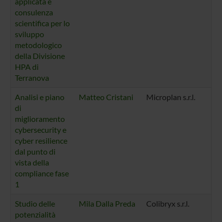
applicata e
consulenza
scientifica per lo
sviluppo
metodologico
della Divisione
HPA di
Terranova
Analisi e piano
Matteo Cristani
Microplan s.r.l.
di
miglioramento
cybersecurity e
cyber resilience
dal punto di
vista della
compliance fase
1
Studio delle
Mila Dalla Preda
Colibryx s.r.l.
potenzialità