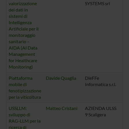
valorizzazione
SYSTEMS srl
dei dati in
sistemi di
Intelligenza
Artificiale per il
monitoraggio
sanitario –
AIDA (AI Data
Management
for Healthcare
Monitoring)
Piattaforma
Davide Quaglia
DieFFe
mobile di
Informatica s.r.l.
fenotipizzazione
per la viticoltura
USSLLM:
Matteo Cristani
AZIENDA ULSS
sviluppo di
9 Scaligera
RAG-LLM per la
ricerca di