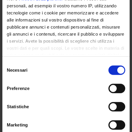
personali, ad esempio il vostro numero IP, utilizzando
tecnologie come i cookie per memorizzare e accedere
ATTIVITÀ
alle informazioni sul vostro dispositivo al fine di
pubblicare annunci e contenuti personalizzati, misurare
AREE DI RICERCA
gli annunci e i contenuti, ricercare il pubblico e sviluppare
GRUPPI DI RICERCA
i servizi. Avete la possibilità di scegliere chi utilizza i
vostri dati e per quali scopi. Le vostre scelte in materia di
DOTTORATI DI RICERCA
privacy sono applicabili solo su questa proprietà digitale
in cui avete effettuato le vostre scelte. È possibile
Selezione
STRUTTURE
modificare o revocare il proprio consenso in qualsiasi
Necessari
del
momento dalla Dichiarazione sui cookie o facendo clic
consenso
BIBLIOTECHE
sull'icona di attivazione della privacy.
Preferenze
CENTRI
Con il tuo consenso, vorremmo anche:
raccogliere informazioni sulla tua posizione
Statistiche
LABORATORI
geografica, con un'approssimazione di qualche
SPIN OFF E AZIENDE
metro,
Marketing
Identificare il tuo dispositivo, scansionandolo