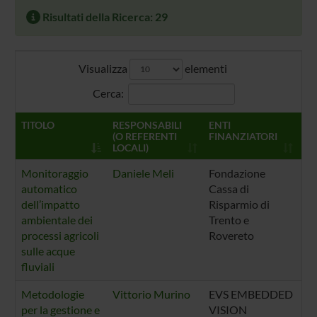
Risultati della Ricerca: 29
Visualizza
elementi
Cerca:
TITOLO
RESPONSABILI
ENTI
A
(O REFERENTI
FINANZIATORI
LOCALI)
Monitoraggio
Daniele Meli
Fondazione
automatico
Cassa di
dell’impatto
Risparmio di
ambientale dei
Trento e
processi agricoli
Rovereto
sulle acque
fluviali
Metodologie
Vittorio Murino
EVS EMBEDDED
per la gestione e
VISION