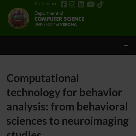
Follow on
Toggl
Computational
technology for behavior
analysis: from behavioral
sciences to neuroimaging
studies