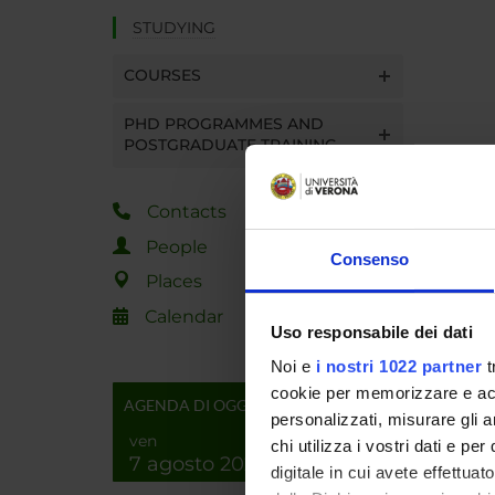
STUDYING
COURSES
PHD PROGRAMMES AND
POSTGRADUATE TRAINING
Contacts
People
Consenso
Places
Calendar
Uso responsabile dei dati
Noi e
i nostri 1022 partner
t
cookie per memorizzare e acce
AGENDA DI OGGI
personalizzati, misurare gli an
ven
chi utilizza i vostri dati e pe
7 agosto 2026
digitale in cui avete effettua