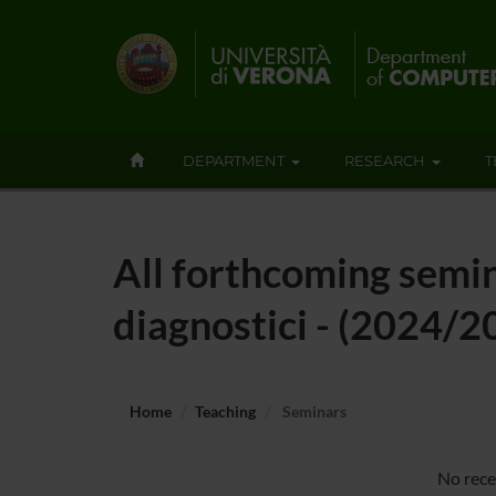
DEPARTMENT
RESEARCH
T
All forthcoming semina
diagnostici - (2024/2
Home
Teaching
Seminars
No recen