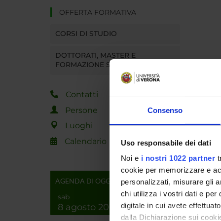
OFFERTA FORMATIVA
CORSI DI STUDIO
DOTTORATI, MASTER E
FORMAZIONE SUPERIORE
Contatti
Persone
Consenso
Luoghi
Calendario
Uso responsabile dei dati
Noi e
i nostri 1022 partner
t
cookie per memorizzare e acce
AGENDA DI OGGI
personalizzati, misurare gli an
chi utilizza i vostri dati e pe
sab
digitale in cui avete effettua
8 agosto 2026
dalla Dichiarazione sui cookie