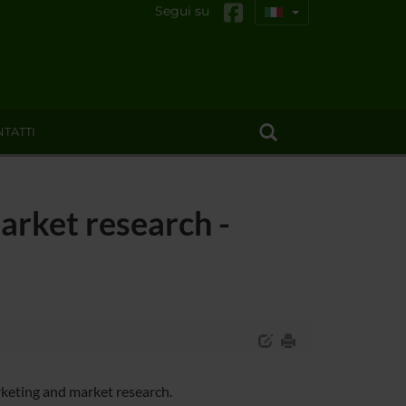
Segui su
TATTI
market research -
rketing and market research.