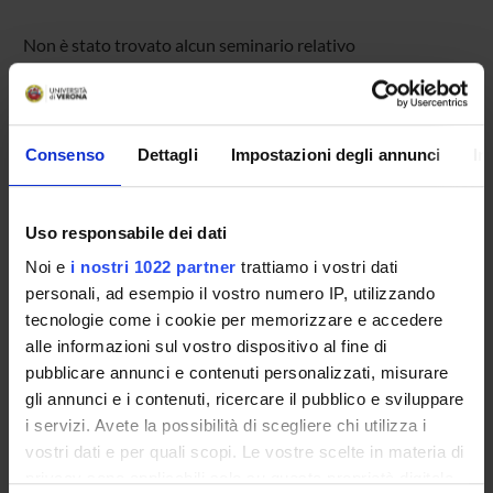
Non è stato trovato alcun seminario relativo
all'insegnamento Programming and database.
Consenso
Dettagli
Impostazioni degli annunci
In
OFFERTA FORMATIVA
CORSI DI STUDIO
Uso responsabile dei dati
DOTTORATI, MASTER E FORMAZIONE SUPERIORE
Noi e
i nostri 1022 partner
trattiamo i vostri dati
personali, ad esempio il vostro numero IP, utilizzando
Contatti
tecnologie come i cookie per memorizzare e accedere
alle informazioni sul vostro dispositivo al fine di
Persone
pubblicare annunci e contenuti personalizzati, misurare
Luoghi
gli annunci e i contenuti, ricercare il pubblico e sviluppare
Calendario
i servizi. Avete la possibilità di scegliere chi utilizza i
vostri dati e per quali scopi. Le vostre scelte in materia di
privacy sono applicabili solo su questa proprietà digitale