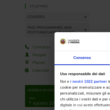
STUDYING
COURSES
PHD PROGRAMMES AND
POSTGRADUATE TRAINING
Contacts
People
Consenso
Places
Calendar
Uso responsabile dei dati
Noi e
i nostri 1022 partner
t
cookie per memorizzare e acce
AGENDA DI OGGI
personalizzati, misurare gli an
ven
chi utilizza i vostri dati e pe
7 agosto 2026
digitale in cui avete effettua