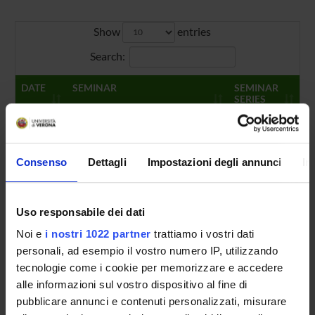
Show
entries
Search:
DATE
SEMINAR
SEMINAR
SERIES
5/27/24
Quantum Machine Learning
Seminari del
Dipartimento
Timetable:
h 14:00 Aula I |
di
Speaker:
Davide Pastorello
(Alma
Consenso
Dettagli
Impostazioni degli annunci
In
Informatica
Mater Studiorum, Università di
Bologna, Department of
Mathematics)
Uso responsabile dei dati
Noi e
i nostri 1022 partner
trattiamo i vostri dati
Showing 1 to 1 of 1 entries
personali, ad esempio il vostro numero IP, utilizzando
Previous
1
Next
tecnologie come i cookie per memorizzare e accedere
alle informazioni sul vostro dispositivo al fine di
Tot 1 Seminars
pubblicare annunci e contenuti personalizzati, misurare