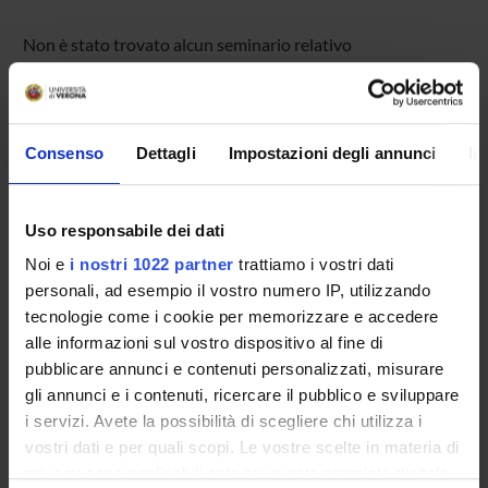
Non è stato trovato alcun seminario relativo
all'insegnamento Bio-materiali.
Consenso
Dettagli
Impostazioni degli annunci
In
OFFERTA FORMATIVA
CORSI DI STUDIO
Uso responsabile dei dati
DOTTORATI, MASTER E FORMAZIONE SUPERIORE
Noi e
i nostri 1022 partner
trattiamo i vostri dati
personali, ad esempio il vostro numero IP, utilizzando
Contatti
tecnologie come i cookie per memorizzare e accedere
alle informazioni sul vostro dispositivo al fine di
Persone
pubblicare annunci e contenuti personalizzati, misurare
Luoghi
gli annunci e i contenuti, ricercare il pubblico e sviluppare
Calendario
i servizi. Avete la possibilità di scegliere chi utilizza i
vostri dati e per quali scopi. Le vostre scelte in materia di
privacy sono applicabili solo su questa proprietà digitale