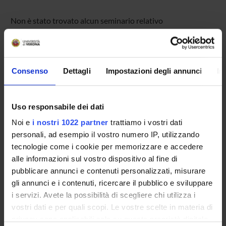
Non è stato trovato alcun seminario relativo
all'insegnamento Sistemi stocastici.
Consenso
Dettagli
Impostazioni degli annunci
In
OFFERTA FORMATIVA
CORSI DI STUDIO
Uso responsabile dei dati
DOTTORATI, MASTER E FORMAZIONE SUPERIORE
Noi e
i nostri 1022 partner
trattiamo i vostri dati
personali, ad esempio il vostro numero IP, utilizzando
Contatti
tecnologie come i cookie per memorizzare e accedere
alle informazioni sul vostro dispositivo al fine di
Persone
pubblicare annunci e contenuti personalizzati, misurare
Luoghi
gli annunci e i contenuti, ricercare il pubblico e sviluppare
Calendario
i servizi. Avete la possibilità di scegliere chi utilizza i
vostri dati e per quali scopi. Le vostre scelte in materia di
privacy sono applicabili solo su questa proprietà digitale