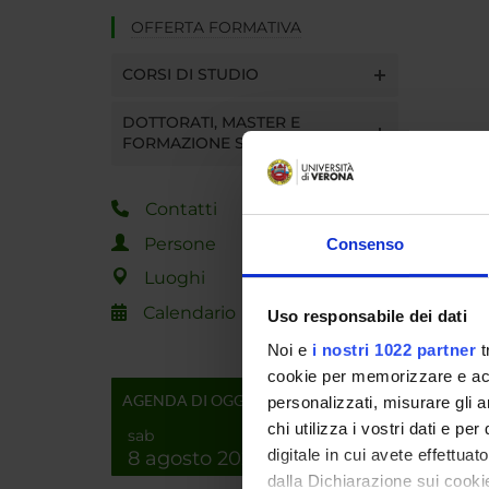
OFFERTA FORMATIVA
CORSI DI STUDIO
DOTTORATI, MASTER E
FORMAZIONE SUPERIORE
Contatti
Persone
Consenso
Luoghi
Calendario
Uso responsabile dei dati
Noi e
i nostri 1022 partner
t
cookie per memorizzare e acce
AGENDA DI OGGI
personalizzati, misurare gli an
chi utilizza i vostri dati e pe
sab
digitale in cui avete effettua
8 agosto 2026
dalla Dichiarazione sui cookie