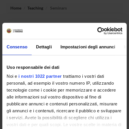
Home
Teaching
Seminars
No recent seminar found relating to teaching Programming
I.
Consenso
Dettagli
Impostazioni degli annunci
In
STUDYING
Uso responsabile dei dati
COURSES
Noi e
i nostri 1022 partner
trattiamo i vostri dati
PHD PROGRAMMES AND POSTGRADUATE
personali, ad esempio il vostro numero IP, utilizzando
TRAINING
tecnologie come i cookie per memorizzare e accedere
alle informazioni sul vostro dispositivo al fine di
Contacts
pubblicare annunci e contenuti personalizzati, misurare
gli annunci e i contenuti, ricercare il pubblico e sviluppare
People
i servizi. Avete la possibilità di scegliere chi utilizza i
Places
vostri dati e per quali scopi. Le vostre scelte in materia di