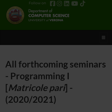
Follow on
Toggl
All forthcoming seminars
- Programming I
[
Matricole pari
] -
(2020/2021)