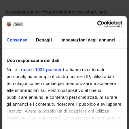
No recent seminar found relating to teaching Linear
Algebra.
Consenso
Dettagli
Impostazioni degli annunci
In
STUDYING
COURSES
Uso responsabile dei dati
PHD PROGRAMMES AND POSTGRADUATE
Noi e
i nostri 1022 partner
trattiamo i vostri dati
TRAINING
personali, ad esempio il vostro numero IP, utilizzando
tecnologie come i cookie per memorizzare e accedere
Contacts
alle informazioni sul vostro dispositivo al fine di
pubblicare annunci e contenuti personalizzati, misurare
People
gli annunci e i contenuti, ricercare il pubblico e sviluppare
Places
i servizi. Avete la possibilità di scegliere chi utilizza i
Calendar
vostri dati e per quali scopi. Le vostre scelte in materia di
privacy sono applicabili solo su questa proprietà digitale