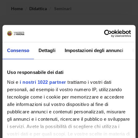
Home
Didattica
Seminari
Non è stato trovato alcun seminario relativo
all'insegnamento Reti e sistemi per la bioinformatica.
Consenso
Dettagli
Impostazioni degli annunci
In
OFFERTA FORMATIVA
Uso responsabile dei dati
CORSI DI STUDIO
Noi e
i nostri 1022 partner
trattiamo i vostri dati
DOTTORATI, MASTER E FORMAZIONE SUPERIORE
personali, ad esempio il vostro numero IP, utilizzando
tecnologie come i cookie per memorizzare e accedere
Contatti
alle informazioni sul vostro dispositivo al fine di
pubblicare annunci e contenuti personalizzati, misurare
Persone
gli annunci e i contenuti, ricercare il pubblico e sviluppare
Luoghi
i servizi. Avete la possibilità di scegliere chi utilizza i
Calendario
vostri dati e per quali scopi. Le vostre scelte in materia di