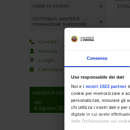
17/05
CORSI DI STUDIO
DOTTORATI, MASTER E
FORMAZIONE SUPERIORE
Vista da
Contatti
Tot 1 S
Persone
Consenso
Luoghi
Calendario
Uso responsabile dei dati
Noi e
i nostri 1022 partner
t
AGENDA DI OGGI
cookie per memorizzare e acce
personalizzati, misurare gli an
sab
chi utilizza i vostri dati e pe
8 agosto 2026
digitale in cui avete effettua
dalla Dichiarazione sui cookie