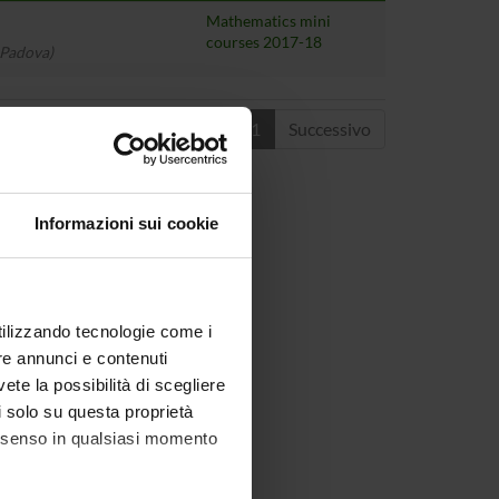
Mathematics mini
courses 2017-18
 Padova)
Precedente
1
Successivo
Informazioni sui cookie
utilizzando tecnologie come i
re annunci e contenuti
vete la possibilità di scegliere
li solo su questa proprietà
consenso in qualsiasi momento