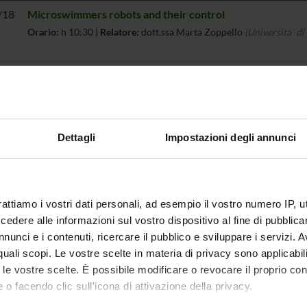
/18
Microswimmers robots and their control
Orario:
h 10:30 |
Relatore:
dott.ssa Marta Zoppello
(Universita` di
 1 a 1 di 1 elementi
eminari
Dettagli
Impostazioni degli annunci
rattiamo i vostri dati personali, ad esempio il vostro numero IP, 
dere alle informazioni sul vostro dispositivo al fine di pubblica
nunci e i contenuti, ricercare il pubblico e sviluppare i servizi. A
r quali scopi. Le vostre scelte in materia di privacy sono applicabi
to le vostre scelte. È possibile modificare o revocare il proprio 
 o facendo clic sull'icona di attivazione della privacy.