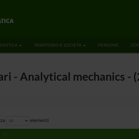
IDATTICA
TERRITORIO E SOCIETÀ
PERSONE
CON
nari - Analytical mechanics -
zza
elementi