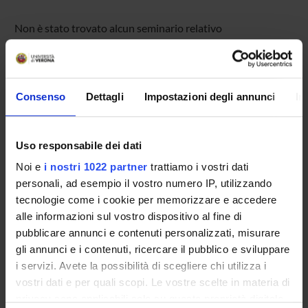
Non è stato trovato alcun seminario relativo
all'insegnamento Sicurezza del software.
Consenso
Dettagli
Impostazioni degli annunci
In
OFFERTA FORMATIVA
CORSI DI STUDIO
Uso responsabile dei dati
DOTTORATI, MASTER E FORMAZIONE SUPERIORE
Noi e
i nostri 1022 partner
trattiamo i vostri dati
personali, ad esempio il vostro numero IP, utilizzando
Contatti
tecnologie come i cookie per memorizzare e accedere
alle informazioni sul vostro dispositivo al fine di
Persone
pubblicare annunci e contenuti personalizzati, misurare
Luoghi
gli annunci e i contenuti, ricercare il pubblico e sviluppare
Calendario
i servizi. Avete la possibilità di scegliere chi utilizza i
vostri dati e per quali scopi. Le vostre scelte in materia di
privacy sono applicabili solo su questa proprietà digitale