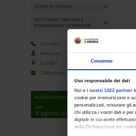
CORSI DI STUDIO
DOTTORATI, MASTER E
FORMAZIONE SUPERIORE
Contatti
Persone
Consenso
Luoghi
Calendario
Uso responsabile dei dati
Noi e
i nostri 1022 partner
t
AGENDA DI OGGI
cookie per memorizzare e acce
personalizzati, misurare gli an
sab
chi utilizza i vostri dati e pe
8 agosto 2026
digitale in cui avete effettua
dalla Dichiarazione sui cookie