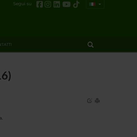
Segui su
TATTI
16)
a.