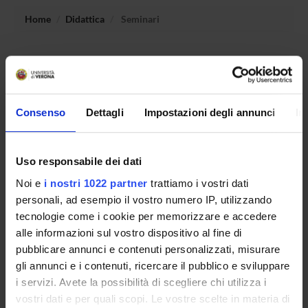
Home
Didattica
Seminari
Non è stato trovato alcun seminario relativo
all'insegnamento Ragionamento automatico.
Consenso
Dettagli
Impostazioni degli annunci
In
OFFERTA FORMATIVA
Uso responsabile dei dati
CORSI DI STUDIO
Noi e
i nostri 1022 partner
trattiamo i vostri dati
DOTTORATI, MASTER E FORMAZIONE SUPERIORE
personali, ad esempio il vostro numero IP, utilizzando
tecnologie come i cookie per memorizzare e accedere
Contatti
alle informazioni sul vostro dispositivo al fine di
pubblicare annunci e contenuti personalizzati, misurare
Persone
gli annunci e i contenuti, ricercare il pubblico e sviluppare
Luoghi
i servizi. Avete la possibilità di scegliere chi utilizza i
Calendario
vostri dati e per quali scopi. Le vostre scelte in materia di