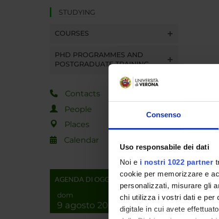
STUDYING
COURSES
PHD PROGRAMMES AND
POSTGRADUATE TRAINING
Contacts
People
Consenso
Places
Calendar
Uso responsabile dei dati
Noi e
i nostri 1022 partner
t
cookie per memorizzare e acce
AGENDA DI OGGI
personalizzati, misurare gli an
dom
chi utilizza i vostri dati e pe
9 agosto 2026
digitale in cui avete effettua