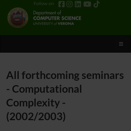
Follow on
Toggl
All forthcoming seminars
- Computational
Complexity -
(2002/2003)