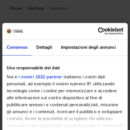
Home
Teaching
Seminars
No recent seminar found relating to teaching
Computational Complexity.
Consenso
Dettagli
Impostazioni degli annunci
In
STUDYING
Uso responsabile dei dati
COURSES
Noi e
i nostri 1022 partner
trattiamo i vostri dati
PHD PROGRAMMES AND POSTGRADUATE
personali, ad esempio il vostro numero IP, utilizzando
TRAINING
tecnologie come i cookie per memorizzare e accedere
alle informazioni sul vostro dispositivo al fine di
Contacts
pubblicare annunci e contenuti personalizzati, misurare
gli annunci e i contenuti, ricercare il pubblico e sviluppare
People
i servizi. Avete la possibilità di scegliere chi utilizza i
Places
vostri dati e per quali scopi. Le vostre scelte in materia di