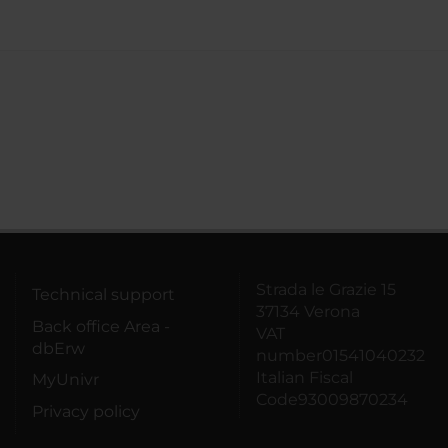
Strada le Grazie 15
Technical support
37134 Verona
Back office Area -
VAT
dbErw
number01541040232
Italian Fiscal
MyUnivr
Code93009870234
Privacy policy