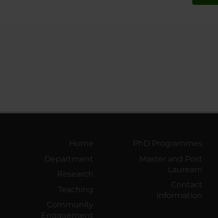
Home
PhD Programmes
Department
Master and Post
Lauream
Research
Contact
Teaching
information
Community
Engagement