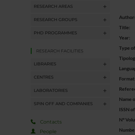
RESEARCH AREAS
Author
RESEARCH GROUPS
Title:
PHD PROGRAMMES
Year:
Type of
RESEARCH FACILITIES
Tipolo
LIBRARIES
Langua
CENTRES
Format
Refere
LABORATORIES
Name of
SPIN OFF AND COMPANIES
ISSN of
N° Vol
Contacts
Number
People