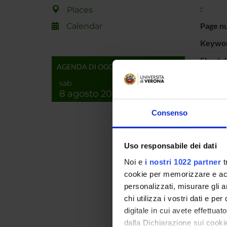
:
Places
Page n
Calendar
Keywor
Short d
AGENDA DI OGGI
content
sab
8 agosto 2026
Consenso
Uso responsabile dei dati
Noi e
i nostri 1022 partner
t
cookie per memorizzare e acce
personalizzati, misurare gli an
chi utilizza i vostri dati e pe
digitale in cui avete effettua
dalla Dichiarazione sui cookie