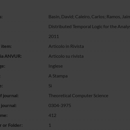
s:
Basin, David; Caleiro, Carlos; Ramos, Jai
Distributed Temporal Logic for the Analy
2011
 item:
Articolo in Rivista
gia ANVUR:
Articolo su rivista
ge:
Inglese
:
A Stampa
e:
Sì
 journal:
Theoretical Computer Science
 journal:
0304-3975
ume:
412
 or Folder:
1