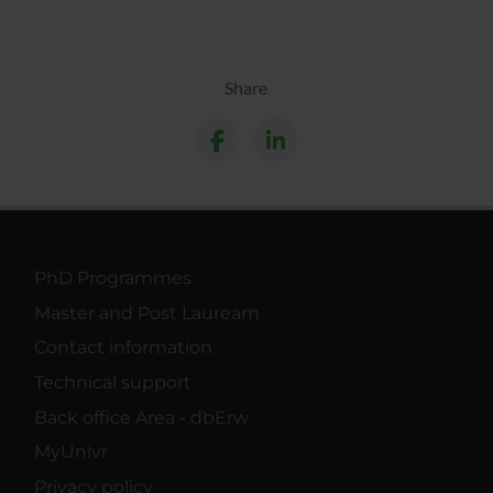
Share
PhD Programmes
Master and Post Lauream
Contact information
Technical support
Back office Area - dbErw
MyUnivr
Privacy policy