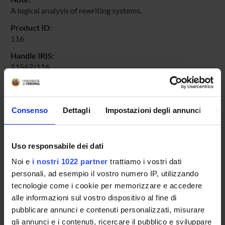
A logical analysis of rewriting systems.
Product ID:
116
Handle IRIS:
11562/116
Deposited On:
April 20, 2013
Consenso
Dettagli
Impostazioni degli annunci
In
Last Modified:
October 25, 2022
Bibliographic citation:
Uso responsabile dei dati
Manca, Vincenzo
,
Logical Representations of Grammatical
Systems
in Proceedings of the International Workshop
Noi e
i nostri 1022 partner
trattiamo i vostri dati
Grammar Systems 2000
,
Silesian University
,
Proceedings
personali, ad esempio il vostro numero IP, utilizzando
of "International Workshop Grammar Systems 2000"
, Bad
tecnologie come i cookie per memorizzare e accedere
Ischl, Austria , 03 - 07 Jul 2000 ,
2000
,
pp. 147-164
alle informazioni sul vostro dispositivo al fine di
pubblicare annunci e contenuti personalizzati, misurare
Consulta la scheda completa presente nel
repository
gli annunci e i contenuti, ricercare il pubblico e sviluppare