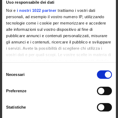
PROJECT PARTICIPANTS
Uso responsabile dei dati
Noi e
i nostri 1022 partner
trattiamo i vostri dati
Francesco Bellomi
personali, ad esempio il vostro numero IP, utilizzando
Matteo Cristani
tecnologie come i cookie per memorizzare e accedere
Associate Professor
alle informazioni sul vostro dispositivo al fine di
pubblicare annunci e contenuti personalizzati, misurare
Roberta Cuel
gli annunci e i contenuti, ricercare il pubblico e sviluppare
i servizi. Avete la possibilità di scegliere chi utilizza i
vostri dati e per quali scopi. Le vostre scelte in materia di
RESEARCH AREAS INVOLVED IN THE PROJECT
privacy sono applicabili solo su questa proprietà digitale
Intelligenza Artificiale
in cui avete effettuato le vostre scelte. È possibile
Selezione
Artificial intelligence
modificare o revocare il proprio consenso in qualsiasi
Necessari
del
momento dalla Dichiarazione sui cookie o facendo clic
consenso
sull'icona di attivazione della privacy.
Preferenze
Con il tuo consenso, vorremmo anche:
ACTIVITIES
raccogliere informazioni sulla tua posizione
Statistiche
geografica, con un'approssimazione di qualche
RESEARCH AREAS