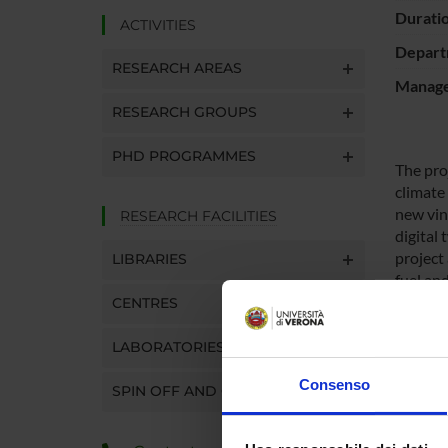
Durati
ACTIVITIES
Depart
RESEARCH AREAS
Manager
RESEARCH GROUPS
PHD PROGRAMMES
The pro
climate
new vin
RESEARCH FACILITIES
digital
project
LIBRARIES
fuel an
(saving
CENTRES
Professo
LABORATORIES
Consenso
SPIN OFF AND COMPANIES
SPO