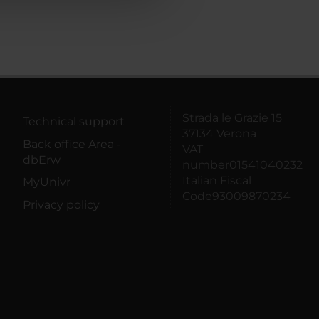
Strada le Grazie 15
Technical support
37134 Verona
Back office Area -
VAT
dbErw
number01541040232
Italian Fiscal
MyUnivr
Code93009870234
Privacy policy