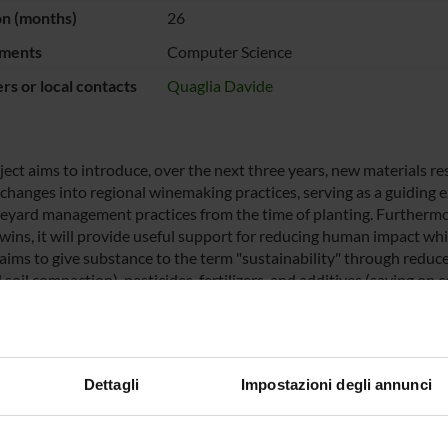
on (months)
26
ments
Computer Science
s or local contacts
Quaglia Davide
ject aims to introduce, over the next three years, new materials re
 changes into regional winemaking practices, serving as a guiding e
eyard management practices from the time of planting. Furthermore,
 twins, it will provide useful support for reducing human impact wh
 aims to give substance to the term "sustainability" through reduce
d soil compaction), pesticides, fertilizers, and additives (saving 
s and environmental respect), increasing biodiversity and the envi
r Davide Quaglia is responsible for creating the vineyard's digital
Dettagli
Impostazioni degli annunci
NSORS: