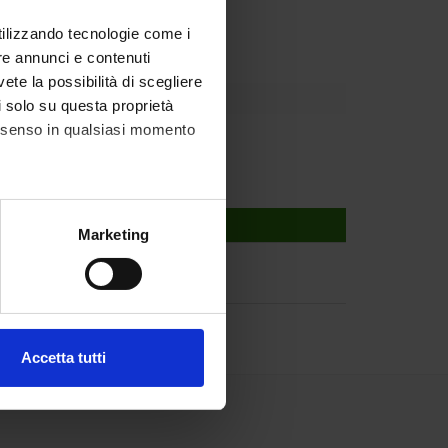
partment
utilizzando tecnologie come i
re annunci e contenuti
vete la possibilità di scegliere
li solo su questa proprietà
consenso in qualsiasi momento
alche metro,
Marketing
e specifiche (impronte
ezione dettagli
. Puoi
Accetta tutti
l media e per analizzare il
ostri partner che si occupano
azioni che hai fornito loro o