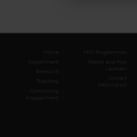
che hanno raccolto dal tuo uti
Home
PhD Programmes
Department
Master and Post
Lauream
Research
Contact
Teaching
information
Community
Engagement