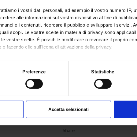
e del Veneto
Funds:
assigned and managed by the de
rattiamo i vostri dati personali, ad esempio il vostro numero IP, 
dere alle informazioni sul vostro dispositivo al fine di pubblica
nunci e i contenuti, ricercare il pubblico e sviluppare i servizi. A
ECT PARTICIPANTS
r quali scopi. Le vostre scelte in materia di privacy sono applicabi
to le vostre scelte. È possibile modificare o revocare il proprio 
 Quaglia
Associate Professor
 o facendo clic sull'icona di attivazione della privacy.
mo anche:
RCH AREAS INVOLVED IN THE PROJECT
oni sulla tua posizione geografica, con un'approssimazione di qu
Preferenze
Statistiche
spositivo, scansionandolo attivamente alla ricerca di caratteristich
ormatica e informatica medica
al sciences and engineering
aborati i tuoi dati personali e imposta le tue preferenze nella
s
consenso in qualsiasi momento dalla Dichiarazione sui cookie.
Accetta selezionati
nalizzare contenuti ed annunci, per fornire funzionalità dei socia
inoltre informazioni sul modo in cui utilizzi il nostro sito con i n
Share
icità e social media, i quali potrebbero combinarle con altre inform