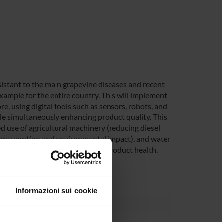
sistant to the main grapevine diseases and recent
xample for the entire country. This will implement
 using digital tools such as sensors, robots, and
ile simultaneously enhancing product quality. This
d use of agricultural machinery (reducing diesel
on consumption and environmental impact), and water
ronmental, microbiological, and product health.
 twin.
Informazioni sui cookie