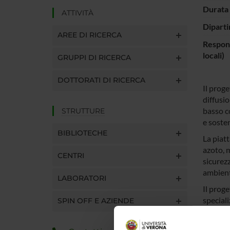
Durata 
ATTIVITÀ
Diparti
AREE DI RICERCA
Respons
locali)
GRUPPI DI RICERCA
DOTTORATI DI RICERCA
Il proge
diffusio
basso co
STRUTTURE
e sosten
BIBLIOTECHE
La piat
azoto, 
CENTRI
sicurez
ambient
LABORATORI
Il proge
speciali
SPIN OFF E AZIENDE
supporta
sostenib