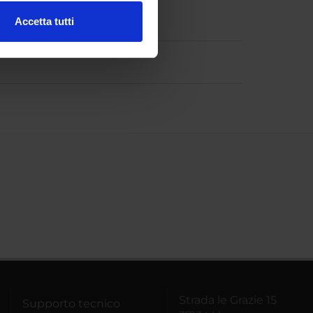
Accetta tutti
l media e per analizzare il
ostri partner che si occupano
azioni che hai fornito loro o
Strada le Grazie 15
Supporto tecnico