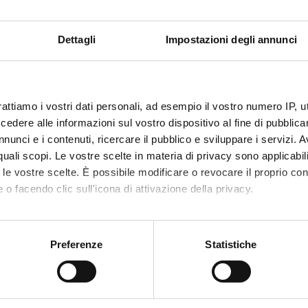
Dettagli
Impostazioni degli annunci
 FINANZIATORI:
one Cassa di
Finanziamento:
assegnato e gestito dal 
io di Trento e
to
rattiamo i vostri dati personali, ad esempio il vostro numero IP, 
dere alle informazioni sul vostro dispositivo al fine di pubblica
nunci e i contenuti, ricercare il pubblico e sviluppare i servizi. A
ECIPANTI AL PROGETTO
r quali scopi. Le vostre scelte in materia di privacy sono applicabi
to le vostre scelte. È possibile modificare o revocare il proprio 
dro Farinelli
Professore ordinario
Daniele 
 o facendo clic sull'icona di attivazione della privacy.
mo anche:
oni sulla tua posizione geografica, con un'approssimazione di qu
Preferenze
Statistiche
DI RICERCA COINVOLTE DAL PROGETTO
spositivo, scansionandolo attivamente alla ricerca di caratteristich
genza Artificiale
ial intelligence
aborati i tuoi dati personali e imposta le tue preferenze nella
s