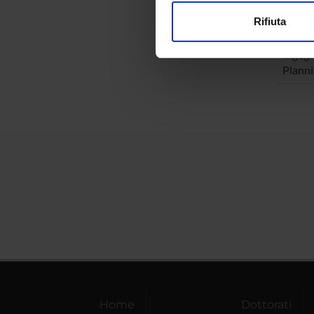
modificare o ritirare il tuo 
Intelli
Rifiuta
Planni
Utilizziamo i cookie per perso
nostro traffico. Condividiamo 
Ingegn
di analisi dei dati web, pubbl
Planni
che hanno raccolto dal tuo uti
Home
Dottorati