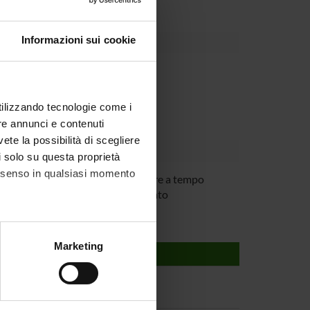
Informazioni sui cookie
Dipartimento
utilizzando tecnologie come i
re annunci e contenuti
vete la possibilità di scegliere
li solo su questa proprietà
consenso in qualsiasi momento
Meli
Ricercatore a tempo
determinato
alche metro,
Marketing
e specifiche (impronte
ezione dettagli
. Puoi