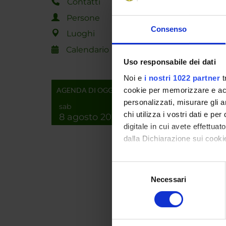
Contatti
Persone
Consenso
ENTI
Luoghi
Calendario
Fondazi
Uso responsabile dei dati
Risparm
Rovere
Noi e
i nostri 1022 partner
t
AGENDA DI OGGI
cookie per memorizzare e acce
personalizzati, misurare gli an
sab
PART
chi utilizza i vostri dati e pe
8 agosto 2026
digitale in cui avete effettua
Alessan
dalla Dichiarazione sui cookie
Con il tuo consenso, vorrem
Selezione
raccogliere informazi
Necessari
del
AREE 
Identificare il tuo di
consenso
digitali).
Intelli
Artific
Approfondisci come vengono el