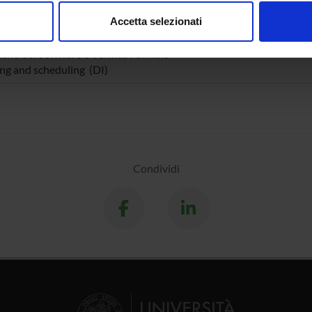
consenso in qualsiasi momento dalla Dichiarazione sui cookie.
genza Artificiale
Accetta selezionati
ng and scheduling (DI)
nalizzare contenuti ed annunci, per fornire funzionalità dei socia
inoltre informazioni sul modo in cui utilizzi il nostro sito con i n
eria del Software e Verifica Formale
icità e social media, i quali potrebbero combinarle con altre inform
ng and scheduling (DI)
lizzo dei loro servizi.
Condividi