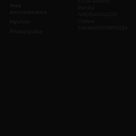
37134 Verona
Area
Partita
Amministrativa
IVA01541040232
Codice
MyUnivr
Fiscale93009870234
Privacy policy