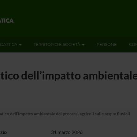
IDATTICA
TERRITORIO E SOCIETÀ
PERSONE
CON
co dell’impatto ambientale 
co dell’impatto ambientale dei processi agricoli sulle acque fluviali
izio
31 marzo 2026