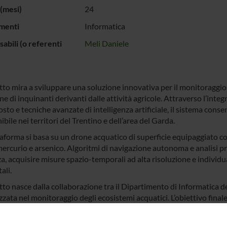
(mesi)
24
menti
Informatica
abili (o referenti
Meli Daniele
tto mira a sviluppare una soluzione innovativa per il monitoraggio 
ne di inquinanti derivanti dalle attività agricole. Attraverso l’int
sto e tecniche avanzate di intelligenza artificiale, il sistema cons
ibile nei territori del Trentino e dell’area del Garda.
taforma si basa su un drone acquatico di superficie equipaggiato co
mercurio e arsenico. Algoritmi di navigazione autonoma e analisi pr
za, acquisire misure spazio-temporali ad alta risoluzione e indiv
ali.
tto nasce dalla collaborazione tra il Dipartimento di Informatica de
zzata nel monitoraggio degli ecosistemi acquatici. L’obiettivo final
re il monitoraggio in tempo reale, la previsione dello stato di salu
ili, contribuendo alla tutela degli ecosistemi fluviali e delle risorse