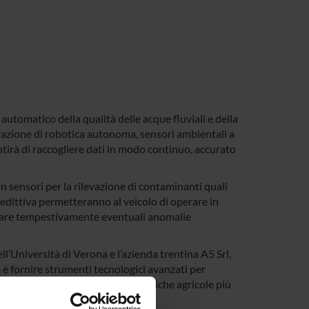
automatico della qualità delle acque fluviali e della
egrazione di robotica autonoma, sensori ambientali a
entirà di raccogliere dati in modo continuo, accurato
n sensori per la rilevazione di contaminanti quali
edittiva permetteranno al veicolo di operare in
iduare tempestivamente eventuali anomalie
ll’Università di Verona e l’azienda trentina A5 Srl,
e è fornire strumenti tecnologici avanzati per
te delle acque e l’adozione di pratiche agricole più
 idriche.