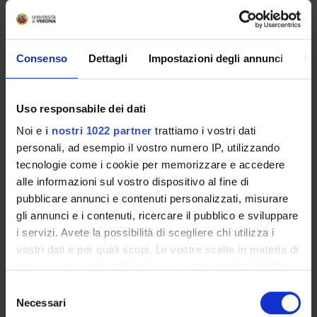
and Intersectoral Cooperation Project for the sustainable
development of advanced visual artificial synapses. This
collaboration involves 4 European/Associated Countries
Consenso
Dettagli
Impostazioni degli annunci
In
institutions and 4 Third Country academic institutions,
fostering rigorous academic collaboration, transparent
data sharing, and extensive staff exchange programs.
Uso responsabile dei dati
Noi e
i nostri 1022 partner
trattiamo i vostri dati
SPONSORS:
personali, ad esempio il vostro numero IP, utilizzando
tecnologie come i cookie per memorizzare e accedere
UE - Unione Europea
alle informazioni sul vostro dispositivo al fine di
Funds:
assigned and managed by the department
Syllabus:
EUROPA - Progetti Europei
pubblicare annunci e contenuti personalizzati, misurare
gli annunci e i contenuti, ricercare il pubblico e sviluppare
i servizi. Avete la possibilità di scegliere chi utilizza i
vostri dati e per quali scopi. Le vostre scelte in materia di
PROJECT PARTICIPANTS
privacy sono applicabili solo su questa proprietà digitale
in cui avete effettuato le vostre scelte. È possibile
Alessandro Romeo
Selezione
modificare o revocare il proprio consenso in qualsiasi
Necessari
Full Professor
del