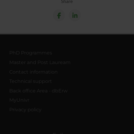
Share
PhD Programmes
Master and Post Lauream
Contact information
Technical support
Back office Area - dbErw
MyUnivr
Privacy policy