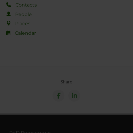
Contacts
People
Places
Calendar
Share
PhD Programmes