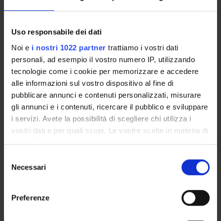
Associate Professor
Ferdinando Cicalese
Uso responsabile dei dati
Full Professor
Noi e
i nostri 1022 partner
trattiamo i vostri dati
Alessandro Farinelli
personali, ad esempio il vostro numero IP, utilizzando
Full Professor
tecnologie come i cookie per memorizzare e accedere
alle informazioni sul vostro dispositivo al fine di
Isabella Mastroeni
pubblicare annunci e contenuti personalizzati, misurare
Associate Professor
gli annunci e i contenuti, ricercare il pubblico e sviluppare
Daniele Meli
i servizi. Avete la possibilità di scegliere chi utilizza i
Temporary Assistant Professor
vostri dati e per quali scopi. Le vostre scelte in materia di
privacy sono applicabili solo su questa proprietà digitale
in cui avete effettuato le vostre scelte. È possibile
Selezione
RESEARCH AREAS INVOLVED IN THE PROJECT
modificare o revocare il proprio consenso in qualsiasi
Necessari
del
momento dalla Dichiarazione sui cookie o facendo clic
consenso
Intelligenza Artificiale
sull'icona di attivazione della privacy.
Artificial intelligence
Preferenze
Con il tuo consenso, vorremmo anche: